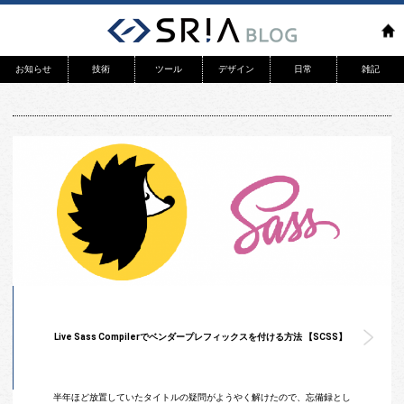
お知らせ
技術
ツール
デザイン
日常
雑記
リリース
WEB
システム開発
アプリ
Live Sass Compilerでベンダープレフィックスを付ける方法 【SCSS】
半年ほど放置していたタイトルの疑問がようやく解けたので、忘備録とし