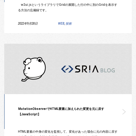
w2ui.jsというライブラリでGridの展開した行の中に別のGridを表示す
る方法の忘備録です。
2022年9月28日
WEB
,
技術
MutationObserverでHTML要素に加えられた変更を元に戻す
【JavaScript】
HTML要素の中身の変化を監視して、変化があった場合に元の内容に戻す