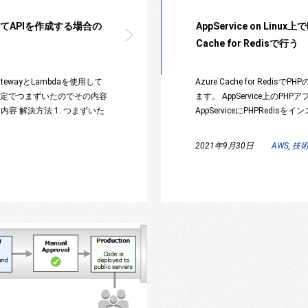
使用してAPIを作成する場合の
AppService on Lin
Cache for Redisで行う
ewayとLambdaを使用して
Azure Cache for Red
の設定でつまずいたのでその内容
ます。 AppService上のP
容 解決方法 1. つまずいた
AppServiceにPHPRedisを
2021年9月30日
AWS
,
技