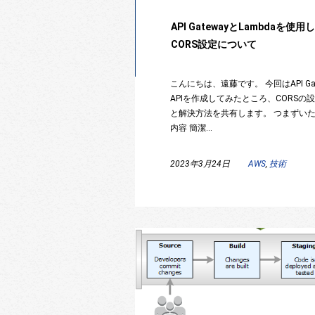
API GatewayとLambdaを
CORS設定について
こんにちは、遠藤です。 今回はAPI Gat
APIを作成してみたところ、CORS
と解決方法を共有します。 つまずいた内
内容 簡潔…
2023年3月24日
AWS
,
技術