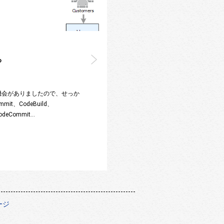
る
を使う機会がありましたので、せっか
it、CodeBuild、
deCommit…
--------------------------------------------------
ージ