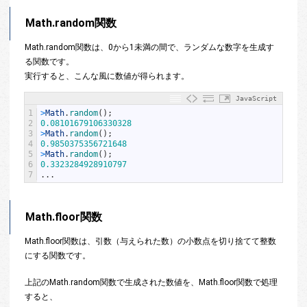
Math.random関数
Math.random関数は、0から1未満の間で、ランダムな数字を生成す
る関数です。
実行すると、こんな風に数値が得られます。
JavaScript
1
>
Math
.
random
(
)
;
2
0.08101679106330328
3
>
Math
.
random
(
)
;
4
0.9850375356721648
5
>
Math
.
random
(
)
;
6
0.3323284928910797
7
.
.
.
Math.floor関数
Math.floor関数は、引数（与えられた数）の小数点を切り捨てて整数
にする関数です。
上記のMath.random関数で生成された数値を、Math.floor関数で処理
すると、