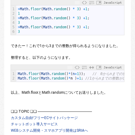
JavaScript
1
>
Math
.
floor
(
Math
.
random
(
)
*
3
)
+
1
;
2
1
3
>
Math
.
floor
(
Math
.
random
(
)
*
3
)
+
1
;
4
3
5
>
Math
.
floor
(
Math
.
random
(
)
*
3
)
+
1
;
6
3
できたー！これで1から3までの整数が得られるようになりました。
整理すると、以下のようになります。
JavaScript
1
Math
.
floor
(
Math
.
random
(
)
*
(
n
+
1
)
)
;
//　0からnまでの整数が
2
Math
.
floor
(
Math
.
random
(
)
*
n
)
+
1
;
//1からnまでの整数がほしい
以上、Math.floorとMath.randomについてお送りしました。
❏❏ TOPIC ❏❏ ------------------------------------------------------------
カスタム自由!フリーECサイトパッケージ
チャットボット導入サービス
WEBシステム開発・スマホアプリ開発はSRIAへ