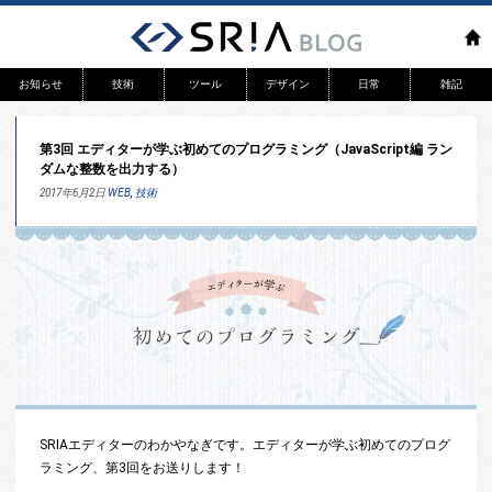
お知らせ
技術
ツール
デザイン
日常
雑記
リリース
WEB
第3回 エディターが学ぶ初めてのプログラミング（JavaScript編 ラン
システム開発
ダムな整数を出力する）
アプリ
2017年6月2日
WEB
,
技術
SRIAエディターのわかやなぎです。エディターが学ぶ初めてのプログ
ラミング、第3回をお送りします！