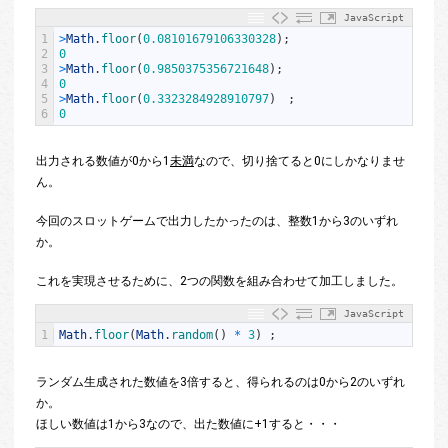
JavaScript
1
>
Math
.
floor
(
0.08101679106330328
)
;
2
0
3
>
Math
.
floor
(
0.9850375356721648
)
;
4
0
5
>
Math
.
floor
(
0.3323284928910797
)
;
6
0
出力される数値が0から1
未満
なので、切り捨てると0にしかなりませ
ん。
今回のスロットゲームで出力したかったのは、整数1から3のいずれ
か。
これを実現させるために、2つの関数を組み合わせて加工しました。
JavaScript
1
Math
.
floor
(
Math
.
random
(
)
*
3
)
;
ランダム生成された数値を3倍すると、得られるのは0から2のいずれ
か。
ほしい数値は1から3なので、出た数値に+1すると・・・