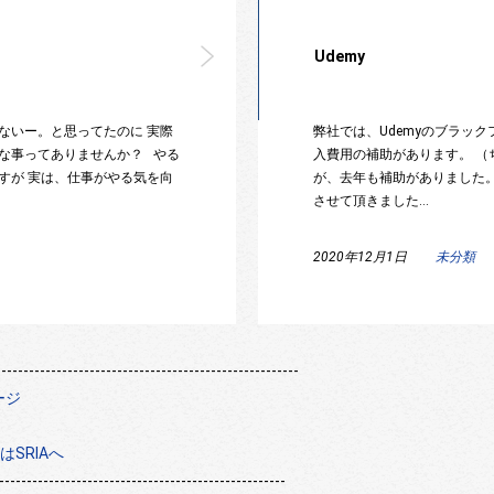
Udemy
ないー。と思ってたのに 実際
弊社では、Udemyのブラッ
な事ってありませんか？ やる
入費用の補助があります。 
すが 実は、仕事がやる気を向
が、去年も補助がありました
させて頂きました…
2020年12月1日
未分類
--------------------------------------------------
ージ
SRIAへ
----------------------------------------------------