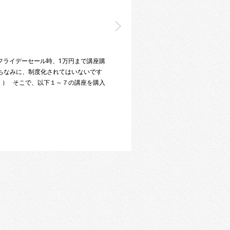
クフライデーセール時、1万円まで講座購
（ちなみに、制度化されてはいないです
。） そこで、以下１～７の講座を購入