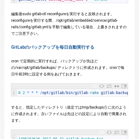
編集後
sudo gitlab-ctl reconfigure
を実行すると反映されます。
reconfigureを実行する際、
/opt/gitlab/embedded/service/gitlab-
rails/config/gitlab.yml
を手動で編集している場合、上書きされますの
でご注意下さい。
GitLabのバックアップを毎日自動実行する
cron で定期的に実行すれば、バックアップが先ほど
の
/var/opt/gitlab/backups/
ディレクトリに作成されます。cronで毎
日午前2時に設定する例をあげておきます。
1
0
2
*
*
*
/
opt
/
gitlab
/
bin
/
gitlab
-
rake 
gitlab
:
backup
:
cre
すると、指定したディレクトリ（規定では
tmp/backups/
) に次のよう
に作成されます。古いファイルは先ほどの設定により自動で廃棄され
ます。