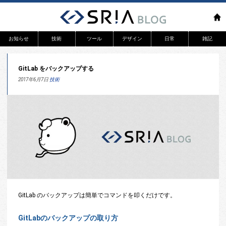
お知らせ
技術
ツール
デザイン
日常
雑記
リリース
WEB
GitLab をバックアップする
システム開発
アプリ
2017年6月7日
技術
GitLab のバックアップは簡単でコマンドを叩くだけです。
GitLabのバックアップの取り方