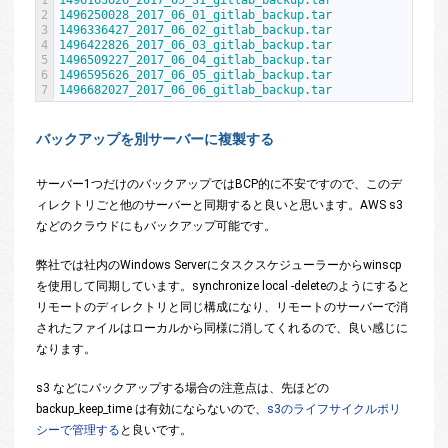
1
1496163626_2017_05_31_gitlab_backup.tar
2
1496250028_2017_06_01_gitlab_backup.tar
3
1496336427_2017_06_02_gitlab_backup.tar
4
1496422826_2017_06_03_gitlab_backup.tar
5
1496509227_2017_06_04_gitlab_backup.tar
6
1496595626_2017_06_05_gitlab_backup.tar
7
1496682027_2017_06_06_gitlab_backup.tar
バックアップを別サーバーに複製する
サーバー1つだけのバックアップではBCP的に不安ですので、このデ
ィレクトリごと他のサーバーと同期すると良いと思います。AWS s3
などのクラウドにもバックアップ可能です。
弊社では社内のWindows Serverにタスクスケジューラーからwinscp
を使用して同期しています。
synchronize local -delete
のようにすると
リモートのディレクトリと同じ構成になり、リモートのサーバーで消
されたファイルはローカルから同様に消してくれるので、良い感じに
なります。
s3 などにバックアップする場合の注意点は、先ほどの
backup_keep_time
は有効にならないので、
s3のライフサイクルポリ
シーで管理する
と良いです。