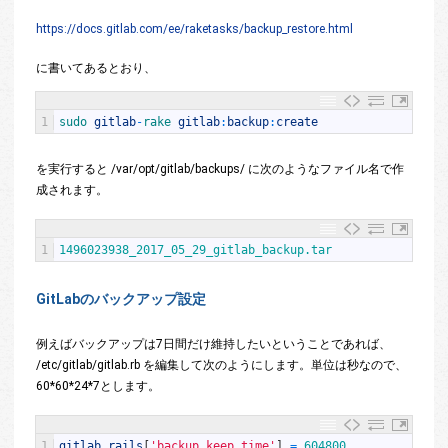
https://docs.gitlab.com/ee/raketasks/backup_restore.html
に書いてあるとおり、
1
sudo 
gitlab
-
rake 
gitlab
:
backup
:
create
を実行すると
/var/opt/gitlab/backups/
に次のようなファイル名で作
成されます。
1
1496023938_2017_05_29_gitlab_backup.tar
GitLabのバックアップ設定
例えばバックアップは7日間だけ維持したいということであれば、
/etc/gitlab/gitlab.rb
を編集して次のようにします。単位は秒なので、
60*60*24*7
とします。
1
gitlab_rails
[
'backup_keep_time'
]
=
604800