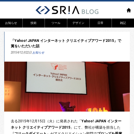
お知らせ
技術
ツール
デザイン
日常
雑記
リリース
WEB
「Yahoo! JAPAN インターネット クリエイティブアワード2015」で
システム開発
賞をいただいた話
アプリ
2015年12月22日
お知らせ
去る2015年12月15日（火）に発表された「
Yahoo! JAPAN インター
ネット クリエイティブアワード2015
」にて、弊社が構築を担当した
『
フリックダイエット
』がアドクリエイション部門で
ブロンズを受賞