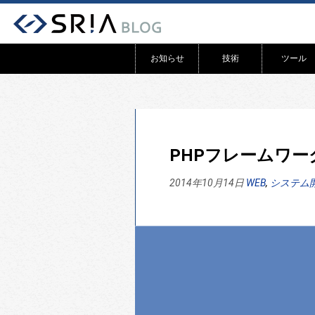
お知らせ
技術
ツール
リリース
WEB
システム開発
アプリ
PHPフレームワ
2014年10月14日
WEB
,
システム