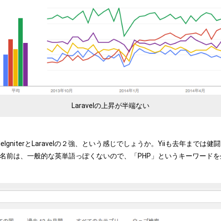
Laravelの上昇が半端ない
IgniterとLaravelの２強、という感じでしょうか。Yiiも去年まで
の名前は、一般的な英単語っぽくないので、「PHP」というキーワード