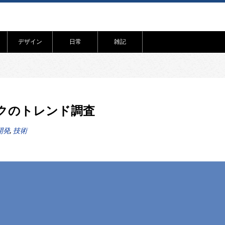
デザイン
日常
雑記
ークのトレンド調査
開発
,
技術