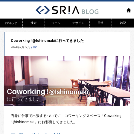
お知らせ
技術
ツール
デザイン
日常
雑記
リリース
WEB
Coworking ! @Ishinomakiに行ってきました
システム開発
アプリ
2014年7月17日
日常
石巻に仕事で出張するついでに、コワーキングスペース「Coworking
! @Ishinomaki」にお邪魔してきました。