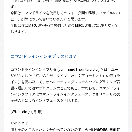
（第1回と銘打ちましたが、続き物にするかは未定です。悪しから
ず）
今回はコマンドラインを使用してのフォルダ間の移動、ファイルのコ
ピー、削除について書いていきたいと思います。
今回は僕はMacOSを使って勉強したのでMacOS向けの記事となって
おります。
コマンドラインインタプリタとは？
コマンドラインインタプリタ (command line interpreter) とは、ユー
ザが入力した（打ち込んだ、タイプした）文字（テキスト）の行（ラ
イン）を読み取って、オペレーティングシステムやプログラミング言
語へ通訳して渡すプログラムのことである。すなわち、コマンドライ
ンインタプリタはコマンドラインインタフェース、つまりユーザの文
字列入力によるインタフェースを実現する。
(Wikipediaより引用)
だそうです。
僕も実のところまだよく分かっていないので、今回は
例の黒い画面に