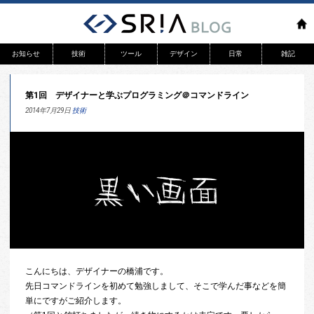
お知らせ
技術
ツール
デザイン
日常
雑記
リリース
WEB
第1回 デザイナーと学ぶプログラミング＠コマンドライン
システム開発
アプリ
2014年7月29日
技術
こんにちは、デザイナーの橋浦です。
先日コマンドラインを初めて勉強しまして、そこで学んだ事などを簡
単にですがご紹介します。