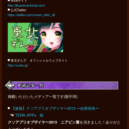
WEBサイト
http://jikaseimenkirinji.com/
公式Twitter
https://twitter.com/ramen_after_all
東北ずん子 オフィシャルウェブサイト
http://zunko.jp/
掲載いただいたメディア一覧です(順不同)
【速報】クソアプリオブザイヤー2013 〜結果発表〜
TERA APPs 様
を頂きました！ありがと
クソアプリオブザイヤー2013 ニアピン賞
うございます！