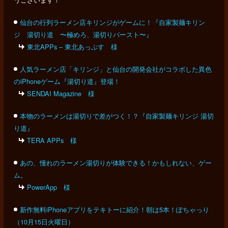
仙台の行列ラーメン店キリンジがゲームに！『自家製麺キリン
ジ 湯切り道 〜極めろ、湯切りバースト〜』
東北APPs – 東北あっぷす 様
人気ラーメン店「キリンジ」と仙台の開発会社がコラボした異色
のiPhoneゲーム『湯切り道』登場！
SENDAI Magazine 様
本物のラーメンは湯切りで差がつく！？『自家製麺キリンジ 湯切
り道』
TERA APPs 様
あの、憧れのラーメン湯切りが体験できる！かもしれない、ゲー
ム。
PowerApp 様
新作無料iPhoneアプリをテキトーに紹介！朝は5本！ぽちゃっり
（10月15日火曜日）