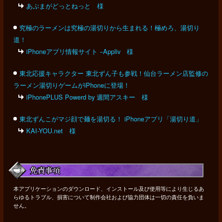
あぷまがどっとねっと 様
究極のラーメンは究極の湯切りから生まれる！極めろ、湯切り
道！
iPhoneアプリ情報サイト −Appliv 様
東北応援キャラクター 東北ずん子も参戦！仙台ラーメン店監修の
ラーメン湯切りゲームがiPhoneに登場！
iPhonePLUS Powerd by 週間アスキー 様
東北ずんこがマジ顔で麺を湯切る！ iPhoneアプリ「湯切り道」
KAI-YOU.net 様
本アプリケーションのダウンロード、インストール及び使用等により生じるあ
らゆるトラブル、損害について制作会社および協力団体は一切の責任を負いま
せん。